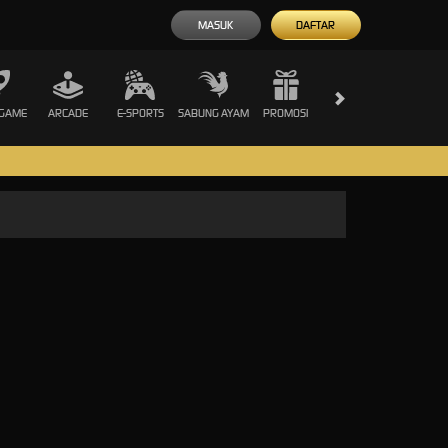
MASUK
DAFTAR
 GAME
ARCADE
E-SPORTS
SABUNG AYAM
PROMOSI