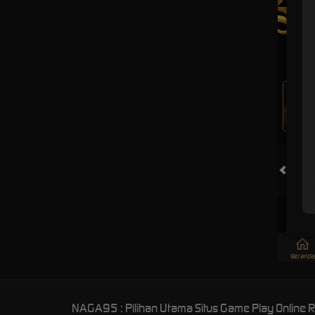
NAGA95 : Pilihan Utama Situs Game Play Online 