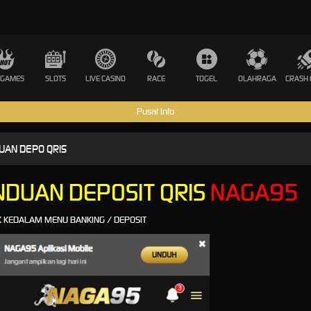
 GAMES
SLOTS
LIVE CASINO
RACE
TOGEL
OLAHRAGA
CRASH
Pusat Info
UAN DEPO QRIS
DUAN DEPOSIT QRIS
NAGA95
K KEDALAM MENU BANKING / DEPOSIT