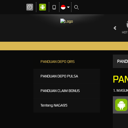
HOT
PAND
PANDUAN DEPO QRIS
PAN
PANDUAN DEPO PULSA
1. MASU
PANDUAN CLAIM BONUS
Tentang NAGA95