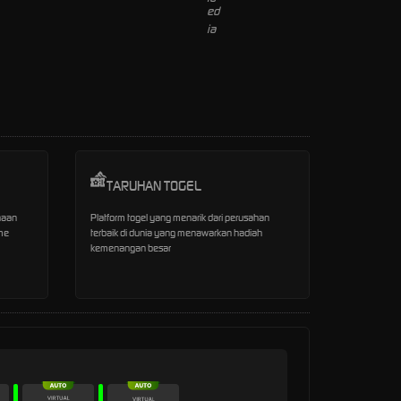
TARUHAN TOGEL
haan
Platform togel yang menarik dari perusahan
ame
terbaik di dunia yang menawarkan hadiah
kemenangan besar