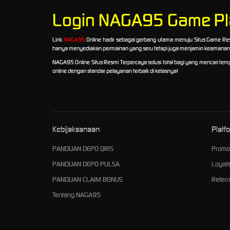
Login NAGA95 Game Play
Link
NAGA95
Online hadir sebagai gerbang utama menuju Situs Game Res
hanya menyediakan permainan yang seru tetapi juga menjamin keamanan, 
NAGA95 Online Situs Resmi Terpercaya solusi total bagi yang mencari tempa
online dengan standar pelayanan terbaik di kelasnya!
Kebijaksanaan
Platf
PANDUAN DEPO QRIS
Promo
PANDUAN DEPO PULSA
Loyalt
PANDUAN CLAIM BONUS
Referr
Tentang NAGA95