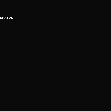
QRIS SCAN