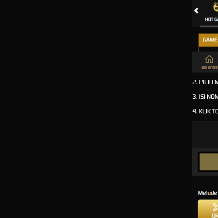
2. PILIH
3. ISI N
4. KLIK 