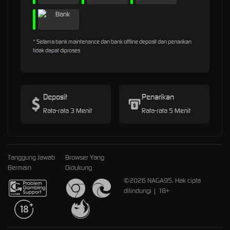
* Selama bank maintenance dan bank offline deposit dan penarikan
tidak dapat diproses
Deposit
Penarikan
Rata-rata 3 Menit
Rata-rata 5 Menit
Tanggung Jawab
Browser Yang
Bermain
Didukung
©2026 NAGA95. Hak cipta
dilindungi | 18+