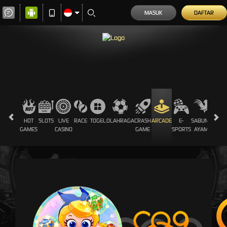
MASUK
DAFTAR
HOT
SLOTS
LIVE
RACE
TOGEL
OLAHRAGA
CRASH
ARCADE
E-
SABUNG
PROM
GAMES
CASINO
GAME
SPORTS
AYAM