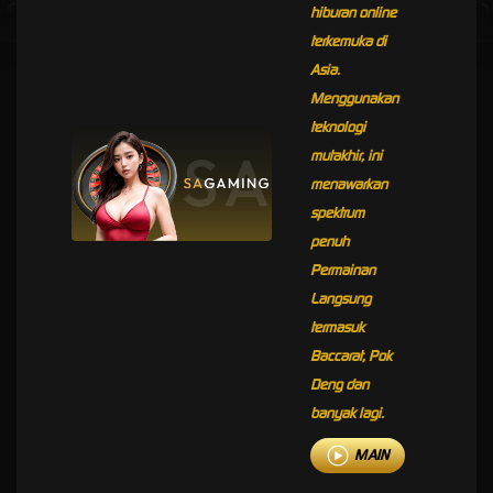
hiburan online
terkemuka di
Asia.
Menggunakan
teknologi
mutakhir, ini
menawarkan
spektrum
penuh
Permainan
Langsung
termasuk
Baccarat, Pok
Deng dan
banyak lagi.
MAIN