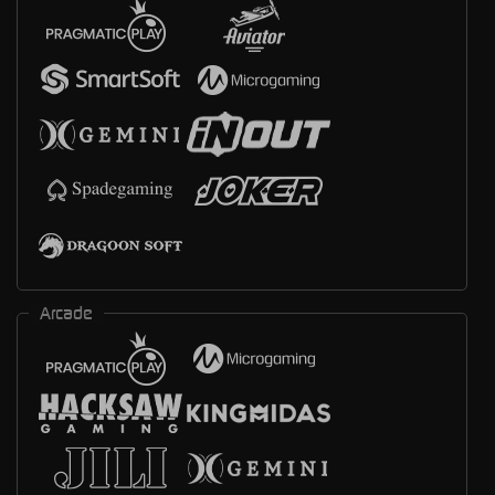
Arcade