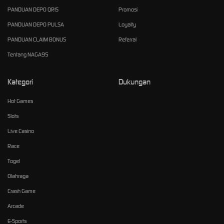
PANDUAN DEPO QRIS
Promosi
PANDUAN DEPO PULSA
Loyalty
PANDUAN CLAIM BONUS
Referral
Tentang NAGA95
Kategori
Dukungan
Hot Games
Slots
Live Casino
Race
Togel
Olahraga
Crash Game
Arcade
E-Sports