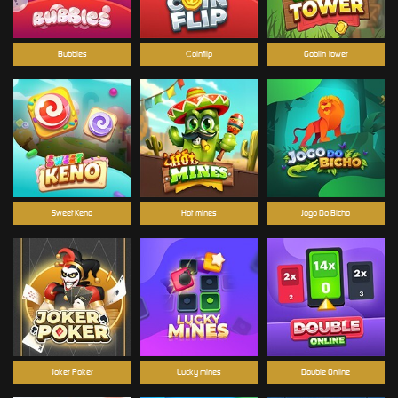
Bubbles
Сoinflip
Goblin-tower
Sweet Keno
Hot-mines
Jogo Do Bicho
Joker Poker
Lucky mines
Double Online