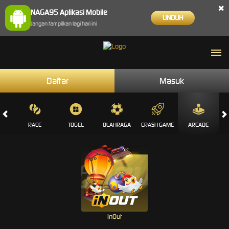
×
NAGA95 Aplikasi Mobile
UNDUH
Jangan tampilkan lagi hari ini
Daftar
Masuk
SINO
RACE
TOGEL
OLAHRAGA
CRASH GAME
ARCADE
InOut