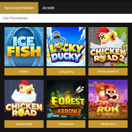
Semua permainan
Arcade
Ice Fish
Lucky Ducky
Chicken Road 2.0
Chicken Road
Forest Arrow
Hamster Run