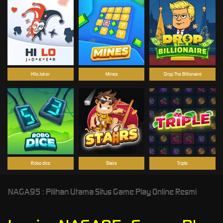
Hilo Joker
Mines
Drop The Billionaire
Robo dice
Stairs
Triple
NAGA95 : Pilihan Utama Situs Game Play Online Resmi