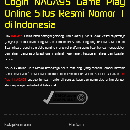
Login NAGA95 Game Play
Online Situs Resmi Nomor 1
di Indonesia
Link
NAGA95
Online hadir sebagai gerbang utama menuju Situs Game Resmi terpercaya
yang siap memberikan pengalaman bermain kelas dunia langsung kepada para pemain.
Saat ini para pencinta mobile gaming menuntut platform yang tidak hanya menyediakan
permainan yang seru tetapi juga menjamin keamanan, kecepatan akses dan keaslian
server.
NAGA95 Online Situs Resmi Terpercaya solusi total bagi yang mencari tempat bermain
yang aman, adil (fairplay) dan didukung oleh teknologi tercanggih saat ini. Gunakan
Link
Resmi NAGA95
sebagai tempat menikmati sensasi keseruan game play online dengan
standar pelayanan terbaik di kelasnya!
Kebijaksanaan
Platform