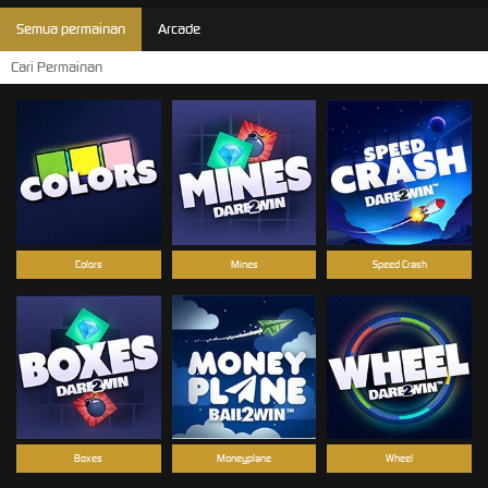
Semua permainan
Arcade
Colors
Mines
Speed Crash
Boxes
Moneyplane
Wheel