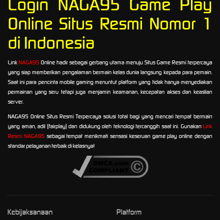
Login NAGA95 Game Play
Online Situs Resmi Nomor 1
di Indonesia
Link
NAGA95
Online hadir sebagai gerbang utama menuju Situs Game Resmi terpercaya
yang siap memberikan pengalaman bermain kelas dunia langsung kepada para pemain.
Saat ini para pencinta mobile gaming menuntut platform yang tidak hanya menyediakan
permainan yang seru tetapi juga menjamin keamanan, kecepatan akses dan keaslian
server.
NAGA95 Online Situs Resmi Terpercaya solusi total bagi yang mencari tempat bermain
yang aman, adil (fairplay) dan didukung oleh teknologi tercanggih saat ini. Gunakan
Link
Resmi NAGA95
sebagai tempat menikmati sensasi keseruan game play online dengan
standar pelayanan terbaik di kelasnya!
Kebijaksanaan
Platform