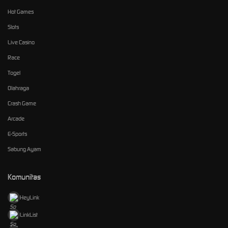
Hot Games
Slots
Live Casino
Race
Togel
Olahraga
Crash Game
Arcade
E-Sports
Sabung Ayam
Komunitas
HeyLink
LinkList