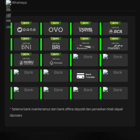
Whatsapp
* Selama bank maintenance dan bank offline deposit dan penarikan tidak dapat
diproses