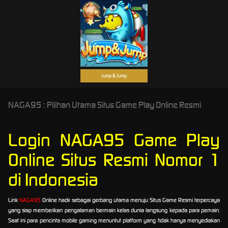
Jump & Jump
NAGA95 : Pilihan Utama Situs Game Play Online Resmi
Login NAGA95 Game Play
Online Situs Resmi Nomor 1
di Indonesia
Link
NAGA95
Online hadir sebagai gerbang utama menuju Situs Game Resmi terpercaya
yang siap memberikan pengalaman bermain kelas dunia langsung kepada para pemain.
Saat ini para pencinta mobile gaming menuntut platform yang tidak hanya menyediakan