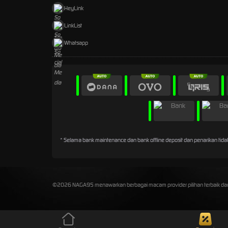
HeyLink
LinkList
Whatsapp
* Selama bank maintenance dan bank offline deposit dan penarikan tida
©2026 NAGA95 menawarkan berbagai macam provider pilihan terbaik dan