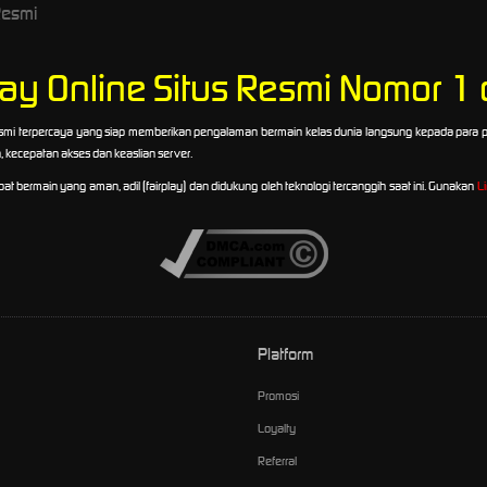
Resmi
 Online Situs Resmi Nomor 1 d
mi terpercaya yang siap memberikan pengalaman bermain kelas dunia langsung kepada para pem
kecepatan akses dan keaslian server.
t bermain yang aman, adil (fairplay) dan didukung oleh teknologi tercanggih saat ini. Gunakan
L
Platform
Promosi
Loyalty
Referral