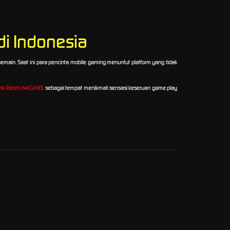
i Indonesia
ain. Saat ini para pencinta mobile gaming menuntut platform yang tidak
ink Resmi NAGA95
sebagai tempat menikmati sensasi keseruan game play