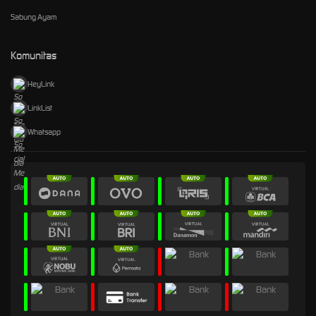
Sabung Ayam
Komunitas
HeyLink
LinkList
Whatsapp