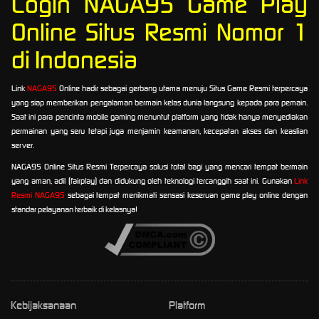
Login NAGA95 Game Play
Online Situs Resmi Nomor 1
di Indonesia
Link
NAGA95
Online hadir sebagai gerbang utama menuju Situs Game Resmi terpercaya
yang siap memberikan pengalaman bermain kelas dunia langsung kepada para pemain.
Saat ini para pencinta mobile gaming menuntut platform yang tidak hanya menyediakan
permainan yang seru tetapi juga menjamin keamanan, kecepatan akses dan keaslian
server.
NAGA95 Online Situs Resmi Terpercaya solusi total bagi yang mencari tempat bermain
yang aman, adil (fairplay) dan didukung oleh teknologi tercanggih saat ini. Gunakan
Link
Resmi NAGA95
sebagai tempat menikmati sensasi keseruan game play online dengan
standar pelayanan terbaik di kelasnya!
Kebijaksanaan
Platform