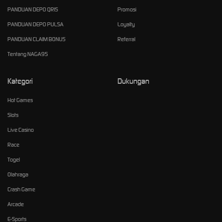
PANDUAN DEPO QRIS
Promosi
PANDUAN DEPO PULSA
Loyalty
PANDUAN CLAIM BONUS
Referral
Tentang NAGA95
Kategori
Dukungan
Hot Games
Slots
Live Casino
Race
Togel
Olahraga
Crash Game
Arcade
E-Sports